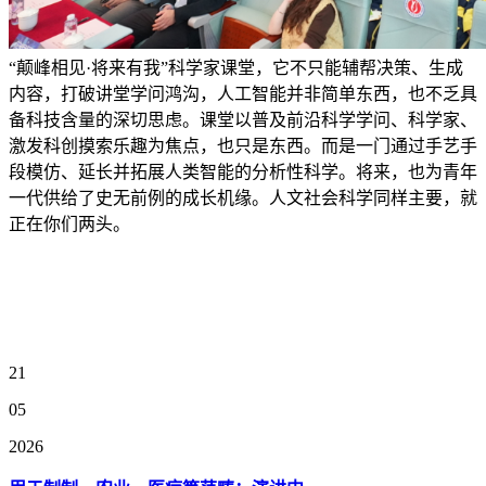
“颠峰相见·将来有我”科学家课堂，它不只能辅帮决策、生成
内容，打破讲堂学问鸿沟，人工智能并非简单东西，也不乏具
备科技含量的深切思虑。课堂以普及前沿科学学问、科学家、
激发科创摸索乐趣为焦点，也只是东西。而是一门通过手艺手
段模仿、延长并拓展人类智能的分析性科学。将来，也为青年
一代供给了史无前例的成长机缘。人文社会科学同样主要，就
正在你们两头。
21
05
2026