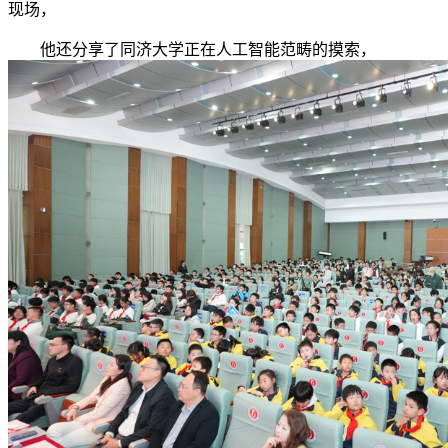
现场，
他还分享了同济大学正在人工智能范畴的摸索，