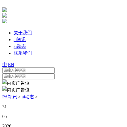
关于我们
ai资讯
ai动态
联系我们
中
EN
PA视讯
>
ai动态
>
31
05
2026