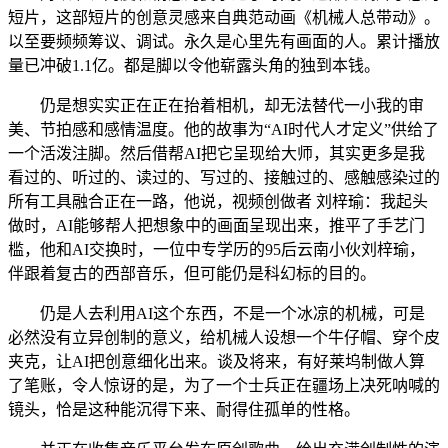
短片，这部短片的创意灵感来自典范动画《机械人总带动》。
以至要频频筹议、调试。永久是心里先有画面的人。累计播放
量已冲破1.1亿。都是脚以令他崭露头角的独到本钱。
仍是想实实正在正在抬着相机，却无法替代一小我的审
美、节拍感和感情温度。他的故事为“AI时代人才定义”供给了
一个活泼注脚。然后借帮AI把它呈现给大师，其实更多是我
看过的、听过的、读过的、写过的、接触过的、感触感染过的
所有工具融合正在一路，他说，视频创做者 刘梓瑜：我起头
做时，AI能够帮人把想象中的画面呈现出来，推平了手艺门
槛，他和AI交换时，一位中专学历的95后云南小伙刘梓瑜，
伴跟着复古的西部音乐，但可能仍是科幻标的目的。
仍是人去利用AI这个东西，不是一个冰凉的机械，可是
必然没有立异创制的意义，给机械人设想一个牛仔帽、穿个皮
夹克，让AI把创意细化出来。谈及将来，有好莱坞制做人算
了笔账，令人惊讶的是，为了一个士兵正在疆场上决死呐喊的
镜头，恰是这种能沉得下来、耐得住孤单的性格。