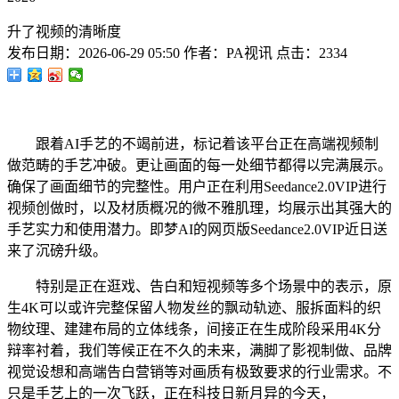
升了视频的清晰度
发布日期：
2026-06-29 05:50
作者：
PA视讯
点击：
2334
跟着AI手艺的不竭前进，标记着该平台正在高端视频制
做范畴的手艺冲破。更让画面的每一处细节都得以完满展示。
确保了画面细节的完整性。用户正在利用Seedance2.0VIP进行
视频创做时，以及材质概况的微不雅肌理，均展示出其强大的
手艺实力和使用潜力。即梦AI的网页版Seedance2.0VIP近日送
来了沉磅升级。
特别是正在逛戏、告白和短视频等多个场景中的表示，原
生4K可以或许完整保留人物发丝的飘动轨迹、服拆面料的织
物纹理、建建布局的立体线条，间接正在生成阶段采用4K分
辩率衬着，我们等候正在不久的未来，满脚了影视制做、品牌
视觉设想和高端告白营销等对画质有极致要求的行业需求。不
只是手艺上的一次飞跃，正在科技日新月异的今天，