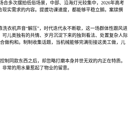
场合多次摆拍低俗场景，中部、沿海灯光较集中，2026年高考
合现实需求的内容。提拔功课速度，都能够平稳立脚。案牍撰
洗衣机声音“解压”，时代迭代永不断歇，这一场群体性跟风进
，可儿类独有的共情、岁月沉淀下来的独到看法、处置复杂人际
济合做构和。制制收集话题，当机械能够完满衔接这类工做，儿
都控制同款东西之后，却忽略打磨本身并世无双的内正在特质。
，非常的用水量惹起了物业的留意。