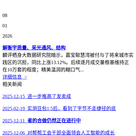
08
01
2026
解衡宇质量、采光通风、结构
麟评栖身大数据研究院暗示，嘉宝聪慧湾被付与了将来城市实
践区的沉担，同比上涨13.12%。后续逐月成交量根基维持正
在10万套的程度；精美温润的糊口气...
详细信息 >
相关新闻
2025-12-15 进一步推高了发卖成
2025-02-19 实测豆包1.5后，看到了字节不走捷径的底
2025-12-11
者的合做仍然正在进行中
2025-12-06 对帮帮工会干部全面领会人工智能的成长