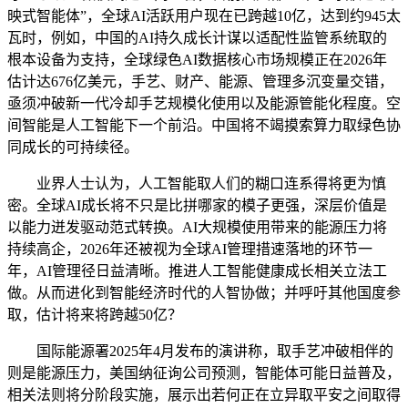
映式智能体”，全球AI活跃用户现在已跨越10亿，达到约945太
瓦时，例如，中国的AI持久成长计谋以适配性监管系统取的
根本设备为支持，全球绿色AI数据核心市场规模正在2026年
估计达676亿美元，手艺、财产、能源、管理多沉变量交错，
亟须冲破新一代冷却手艺规模化使用以及能源管能化程度。空
间智能是人工智能下一个前沿。中国将不竭摸索算力取绿色协
同成长的可持续径。
业界人士认为，人工智能取人们的糊口连系得将更为慎
密。全球AI成长将不只是比拼哪家的模子更强，深层价值是
以能力迸发驱动范式转换。AI大规模使用带来的能源压力将
持续高企，2026年还被视为全球AI管理措速落地的环节一
年，AI管理径日益清晰。推进人工智能健康成长相关立法工
做。从而进化到智能经济时代的人智协做；并呼吁其他国度参
取，估计将来将跨越50亿？
国际能源署2025年4月发布的演讲称，取手艺冲破相伴的
则是能源压力，美国纳征询公司预测，智能体可能日益普及，
相关法则将分阶段实施，展示出若何正在立异取平安之间取得