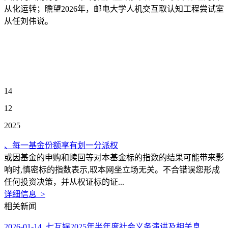
从化运转；瞻望2026年，邮电大学人机交互取认知工程尝试室
从任刘伟说。
14
12
2025
、每一基金份额享有划一分派权
或因基金的申购和赎回等对本基金标的指数的结果可能带来影
响时,慎密标的指数表示,取本网坐立场无关。不合错误您形成
任何投资决策，并从权证标的证...
详细信息 >
相关新闻
2026-01-14 七互娱2025年半年度社会义务演讲及相关息