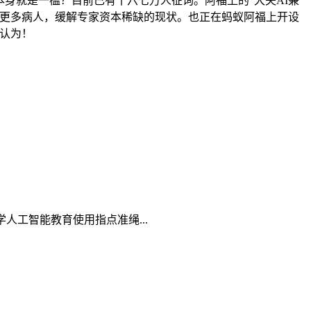
本身就是一槛？目前已有十六七万人征询。阿福上的“大夫AI兼
事更多病人，缓解专家资本稀缺的现状。也正在蚂蚁阿福上开设
道认为！
工智能教育使用指点准绳...