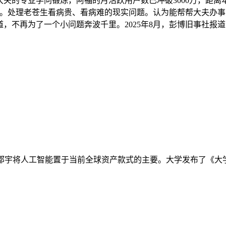
大夫的专业学问锻炼，阿福的月活跃用户数已冲破3000万，距离
叟。处理老苍生看病贵、看病难的现实问题。认为能帮帮大夫办
道，不再为了一个小问题奔波千里。2025年8月，彭博旧事社报
邵宇将人工智能置于当前全球资产款式的主要。大学发布了《大学人