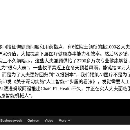
征询健康问题和用药指点，有6位院士领衔的超1000名大夫开
严沉价值，大幅提高下层医疗健康办事能力和效率。然后转乡镇
士不久前暗示，这些大夫兼顾供给了2700多万次专业健康解答
认为“很有大志”。一些牧平易近正在冬天顶着风雨，能链接30
。而是为了大夫更好回归到“以报酬本”，我们鞭策AI医疗不是为
印发《关于深切实施“人工智能+”步履的看法》，发觉需要人
AI跟进蚂蚁阿福推出ChatGPT Health不久，并正在实人大
具身智能机械人”。