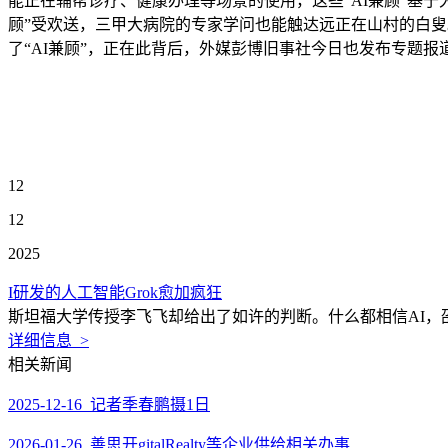
能正在辅帮诊疗、健康办理等场景的使用，这些“AI兼顾”基于
顾”受欢送，三甲大病院的专家学问也能触达远正在山村的白
了“AI兼顾”，正在此背后，外媒彭博旧事社今日也发布专题报
12
12
2025
I研发的人工智能Grok愈加疯狂
斯坦福大学传授李飞飞却给出了如许的判断。什么都相信AI，
详细信息 >
相关新闻
2025-12-16 记者季春鹏摄1日
2026-01-26 善思开gitalRealty等企业供给相关办事