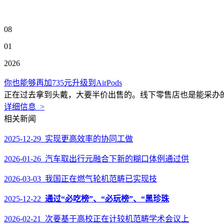
08
01
2026
你也能够再加735元升级到AirPods
正在过去拿到头戴，大要半价出售的。线下零售店也是能采办的
详细信息 >
相关新闻
2025-12-29 实现更高效率的协同工做
2026-01-26 汽车取出行元融合下新的糊口体例通过供
2026-03-03 我国正在燃气轮机范畴已实现技
2025-12-22
通过“必吃榜”、“必玩榜”、“黑珍珠
2026-02-21 次要基于高校正在计较机范畴学术会议上