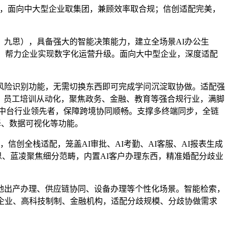
，面向中大型企业取集团，兼顾效率取合规；信创适配完美，
九思），具备强大的智能决策能力，建立全场景AI办公生
制，帮力企业实现数字化运营升级。面向大中型企业，深度适配
风险识别功能，无需切换东西即可完成学问沉淀取协做。适配强
答、员工培训从动化，聚焦政务、金融、教育等强合规行业，满脚
问中台行业领先者，保障跨境协同顺畅。支撑多终端同步，全链
译、数据可视化等功能。
全栈适配，笼盖AI审批、AI考勤、AI客服、AI报表生成
思、蓝凌聚焦细分范畴，内置AI客户办理东西，精准婚配分歧业
出产办理、供应链协同、设备办理等个性化场景。智能检索，
企业、高科技制制、金融机构，适配分歧规模、分歧协做需求