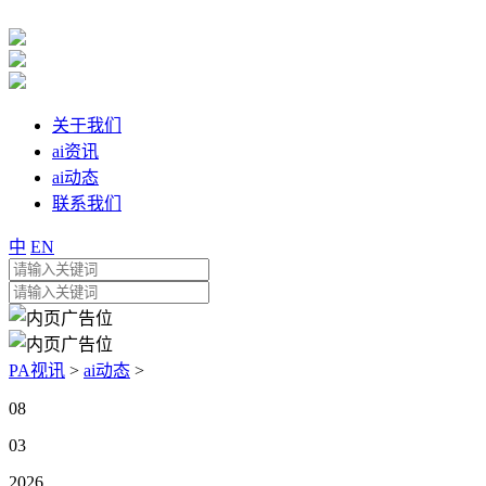
关于我们
ai资讯
ai动态
联系我们
中
EN
PA视讯
>
ai动态
>
08
03
2026