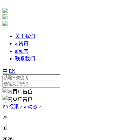
关于我们
ai资讯
ai动态
联系我们
中
EN
PA视讯
>
ai动态
>
25
03
2026