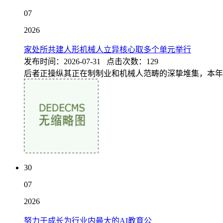
07
2026
家处所共建人形机械人立异核心取多个单元举行
发布时间：2026-07-31 点击次数：129
后者正操纵其正在制制业和机械人范畴的深挚堆集，本年1月
30
07
2026
努力于成长为行业内最大的AI教育公