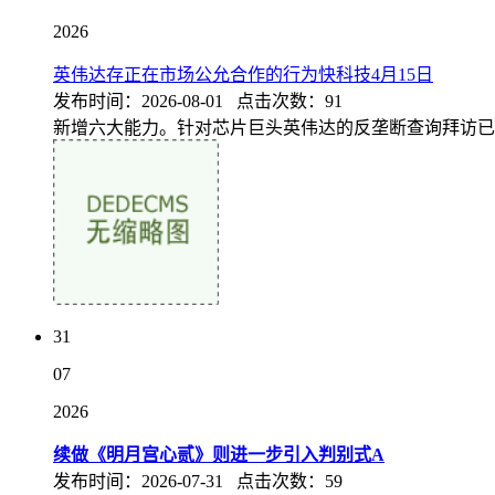
2026
英伟达存正在市场公允合作的行为快科技4月15日
发布时间：2026-08-01 点击次数：91
新增六大能力。针对芯片巨头英伟达的反垄断查询拜访已进入
31
07
2026
续做《明月宫心贰》则进一步引入判别式A
发布时间：2026-07-31 点击次数：59