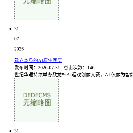
31
07
2026
建立本身的AI原生底层
发布时间：2026-07-31 点击次数：146
世纪华通持续举办数龙杯AI逛戏创做大赛，AI 仅做为智
31