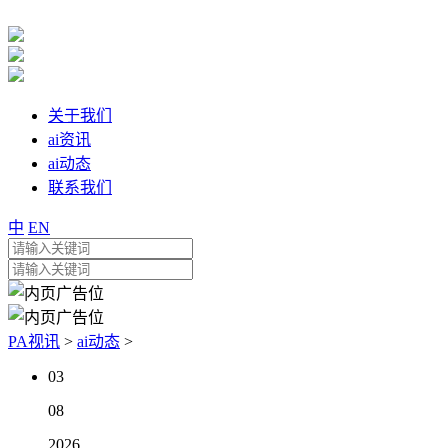
关于我们
ai资讯
ai动态
联系我们
中
EN
PA视讯
>
ai动态
>
03
08
2026