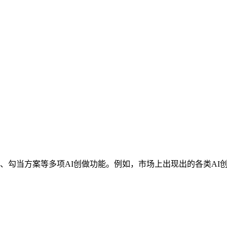
勾当方案等多项AI创做功能。例如，市场上出现出的各类AI创做