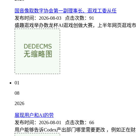
国音像取数字协会第一副理事长、逛戏工委从任
发布时间：2026-08-03 点击次数：91
盛趣逛戏举办数龙杯AI逛戏创做大赛，上半年网页逛戏市场
01
08
2026
展现用户和AI的劳
发布时间：2026-08-01 点击次数：66
用户能够告诉Codex产出部门哪里需要更改 ，例如正在