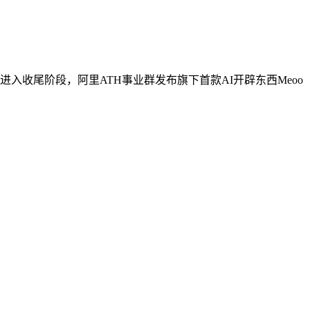
收尾阶段，阿里ATH事业群发布旗下首款AI开辟东西Meoo（秒