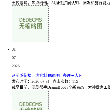
王传鹏说。焦点线倍。AI担任扩展认知、阐发和施行能力
31
07
2026
从灵感衔接、内容制做取项目办理三大环
发布时间：2026-07-31 点击次数：115
截至目前，漫剧帮手DramaBuddy全新表态，大神做家