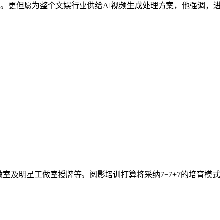
。更但愿为整个文娱行业供给AI视频生成处理方案，他强调，进入
工做室及明星工做室授牌等。阅影培训打算将采纳7+7+7的培育模