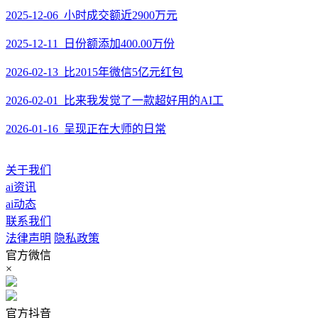
2025-12-06 小时成交额近2900万元
2025-12-11 日份额添加400.00万份
2026-02-13 比2015年微信5亿元红包
2026-02-01 比来我发觉了一款超好用的AI工
2026-01-16 呈现正在大师的日常
关于我们
ai资讯
ai动态
联系我们
法律声明
隐私政策
官方微信
×
官方抖音