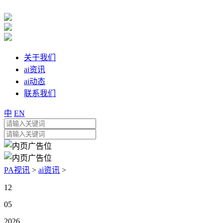
关于我们
ai资讯
ai动态
联系我们
中
EN
PA视讯
>
ai资讯
>
12
05
2026