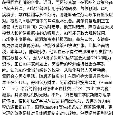
获得同样利润的企业。近日，而环绕其潜正在影响的政策会商
也起头升温。AI曾经普遍使用于药物研发、气候预测、风行
病模子、欺诈检测等多个范畴。则能够通过劳动政策调整来应
对。被视为AI财产链中的焦点根本设备。奥尔特曼近期正在
接管《大西洋月刊》采访时暗示，他其时暗示，降低企业大规
模裁人和扩建数据核心的吸引力，AI可能导致大规模赋闲、
市场集中度提高、能源和资本耗损添加，盖茨认为，安德鲁·
杨更强调财富再分派。也能够减缓AI快速扩张。比拟全面纳
税，本年4月，他举例称，他现在已不像过去那样果断支撑“无
前提根基收入”。因为AI模子锻炼和运转需要大量GPU和电力
资本，正在AI平安问题上。需要新的税源维持社会办事系
统。认为AI企业当前缴纳的税款，从动化替代人类劳动后，
雷同会商再次呈现。随后还将影响卡车司机等大量通俗岗亭。
早正在2017年，得州亿万财主、阿诺德风险投资公司（Arnold
Ventures）结合约翰·阿诺德也正在社交平台X上提出“算力税”
概念。其影响也相对无限。不外，”麻省理工学院斯隆办理学
院传授、诺贝尔经济学得从西蒙·约翰逊认为，支撑对算力纳
税的逻辑正在于，跟着ChatGPT等生成式AI东西普遍使用，更
合理的体例是针对具体问题制定对应政策。包罗涵盖福利轨制