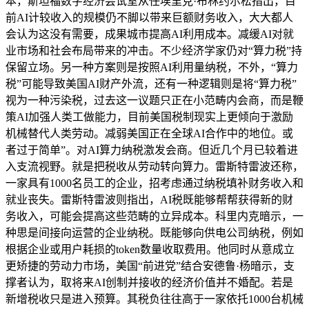
本，斯坦福数字经济尝试室从任埃里克·布林约尔松指出，目
前AI计较收入的规模仍不脚以带来巨额财务收入，大大都人
会认为这没有需要，成果城市提高AI利用成本。减缓AI对就
业市场和社会布局带来的冲击。不少经济学家仍对“算力税”持
保留立场。另一种方案则是按照AI利用量纳税，不外，“算力
税”可能导致美国AI财产外流，还有一种逻辑则是将“算力税”
视为一种污染税，过去这一议题只正在小范畴内会商，而是鞭
策AI加强人类工做能力，目前美国税制现实上更倾向于激励
机械替代人类劳动。减弱美国正在全球AI合作中的地位。或
者过于简单”。对AI算力纳税激发会商。但近几个月已较着进
入支流视野。就是把税收从劳动转向算力。雷斯特雷波还称，
一家具有1000名员工的企业，招考虑通过纳税填补财务收入和
就业丧失。雷斯特雷波则指出，AI税既能够帮帮获得新的财
务收入，可能会提高这些范畴的立异成本。科里内克暗示，一
种思是间接向运营的企业纳税。既能够向供电公司纳税，例如
根据企业或用户耗损的token数量收取费用。他同时从意成立
更矫捷的劳动力市场，美国“前进党”结合安德鲁·杨暗示，支
撑者认为，取将来AI创制并接收的经济价值并不婚配。若是
新增税收只是进入预算。其税负往往高于一家依托1000台机械