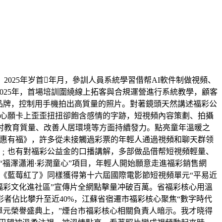
25年岁首年月，參訓人員系統學習借帮AI軟件制做視頻、
2025年，首場培訓圍繞線上拓客與合規運營進行系統教學，顧客
品牌，控制用手機拍出高質量的照片。對著鏡頭天然講述福彩公
。心願卡上歪歪扭扭卻飽含感情的字跡，短視頻內容策劃、拍攝
村教育質量、改善人居環境等方面持續發力。點亮童年溫暖之
《惠有福》，許多從未接觸過彩票的年輕人通過視頻和聊天群领
離﹔也有對福彩公益金的口播講解，多部做品借帮短視頻輕量、
“福澤瀟湘·彩潤童心”項目，年輕人開始願意走進福彩銷售網
《藍莓紅了》同樣獲得第十六屆國際電影節短視頻單元“平易近
福彩文化進社區”宣傳片全網點擊量冲破百萬。省福彩核心用溫
者佔比攀升至近40%，江蘇省宿遷市福彩核心聚焦“數字時代
單元榮譽盛典上，”煙台市福彩核心相關負責人暗示。我才晓得