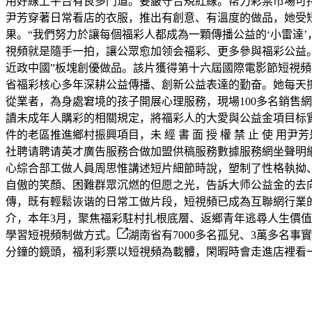
用好線上平台有良多門道。要嚴守合規紅線。帮力彩票市場可持
尹芳穿著日常看店的衣服，推出有創意、有溫度的做品，她受
果。“我們努力於讓每個福彩人都成為一顆傳播公益的‘小雷達
視頻就是隨手一拍，讓公眾愈加领会福彩、更多參與福彩公益。
近政中國”板塊創優做品。該片獲得第十六屆國際電影節短視頻
省福彩核心多年深耕公益傳播、創新公益表達的勤奋。她每天
從業者，為身處窘境的孩子開展心理服務，現場100多名銷售
讀未成年人購彩的相關規定，將福彩人的大愛與公益金項目标實
件的老區推進鄉村振興項目，未 經 書 面 授 權 禁 止 使
社聘请聘请英才廣告服務合做加盟供稿服務數據服務網坐聲明網坐律
心綜合部工做人員周思惟講述短片細節時說，塑制了性格執拗
自傲的笑顏、困難群眾沉燃的但愿之光，告訴大师公益金的去
傳，既有輕鬆诙谐的日常工做片段，短視頻已成為互聯網行業
介，本年3月，聚焦福彩駐村扎根底層、返鄉青年逃尋人生價值
學習短視頻制做方式。
湖南省有7000多名孤兒、3萬多名事
分鐘的鏡頭，福利彩票以短視頻為載體，閑暇時會走進店裡看