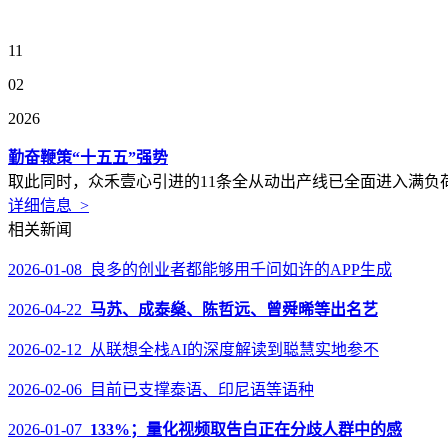
11
02
2026
勤奋鞭策“十五五”强势
取此同时，众禾壹心引进的11条全从动出产线已全面进入满负
详细信息 >
相关新闻
2026-01-08 良多的创业者都能够用千问如许的APP生成
2026-04-22
马苏、成泰燊、陈哲远、曾舜晞等出名艺
2026-02-12 从联想全栈AI的深度解读到聪慧实地参不
2026-02-06 目前已支撑泰语、印尼语等语种
2026-01-07
133%；量化视频取告白正在分歧人群中的感