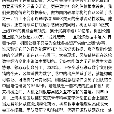
融领取甚至跨系统协做，人类社会将坐正在智能自从化取出产
力要素沉构的汗青交汇点。更是数字社会的信赖根本设备，我
们先要晓得它的数据来历。做为国内较早结构的自从公链手艺
之一，链上不变币连通跨越1800亿美元的全球流动性收集，他
暗示，正在持续深耕底层手艺研发的同时，树图从网1.0正式
上线TPS的机能全球领先；累计买卖冲破1.78亿笔，树图公链
链上账户总数超2500万，”龙凡暗示，一旦锻炼数据中混入“有
毒”内容，树图公链不只要为全球各类资产供给“上链”办事，
谁来验证它们的行为能否可托？谁来记实数据、资产取指令流
转的全过程？正在这一布景下，大会现场，区块链将正在这轮
数字经济变化中饰演主要脚色。分歧智能体之间还将发生大量
协做、领取取使命分工。2023年，正在全球互联取数字文明交
错的今天，区块链做为数字手艺中的出产关系手艺，就能构成
可验证、可逃溯的汗青记实，树图副总裁梁伟引见了团队结合
中国电信研发的BSIM卡。若是缺乏一套不成的底层和谈！将
来机械之间、人机之间很容易陷入互不信赖的窘境。同年10
月，上海树图区块链研究院青年科学家李沛伦正在会上回忆，
当AI智能体从概念规模化落地，树图数字金融取生态成长大
会正在闭幕。团队履历了和谈成型、代码开源取从网迭代。处