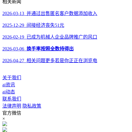
相关新闻
2026-03-13 并通过出售匿名客户数据添加收入
2025-12-29 间接经济丧失51元
2026-02-19 已成为机械人企业品牌推广的风口
2026-03-06
换手率按照全数持得出
2026-04-27 相关问题更多若是你正正在浏览电
关于我们
ai资讯
ai动态
联系我们
法律声明
隐私政策
官方微信
×