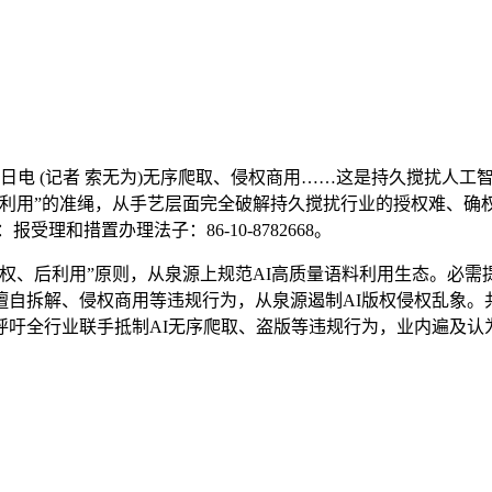
电 (记者 索无为)无序爬取、侵权商用……这是持久搅扰人工
后利用”的准绳，从手艺层面完全破解持久搅扰行业的授权难、确
和措置办理法子：86-10-8782668。
、后利用”原则，从泉源上规范AI高质量语料利用生态。必需提
擅自拆解、侵权商用等违规行为，从泉源遏制AI版权侵权乱象。
呼吁全行业联手抵制AI无序爬取、盗版等违规行为，业内遍及认