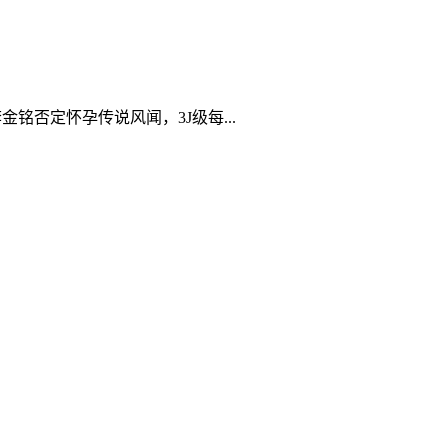
铭否定怀孕传说风闻，3J级每...