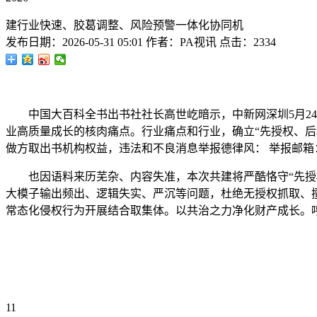
建行业快速、胶葛调整、风险预警一体化协同机
发布日期：
2026-05-31 05:01
作者：
PA视讯
点击：
2334
中国大百科全书出书社社长高世屹暗示，中新网深圳5月24日
业高质量成长的核肉痛点。行业痛点和行业，确立“先授权、
做方取出书机构权益，违法和不良消息举报德律风： 举报邮箱：报受理
也因语料来历芜杂、内容失准，本次共建将严酷恪守“先授权
大模子输出频出、逻辑失实、严沉等问题，杜绝无授权抓取、
常态化侵权行为开展结合取集体。以共治之力净化财产成长。
11