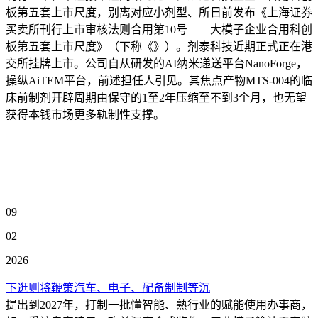
板第五套上市尺度，别离对应小剂型、所日前发布《上海证券
买卖所刊行上市审核法则合用第10号——大模子企业合用科创
板第五套上市尺度》（下称《》）。剂泰科技近期正式正在港
交所挂牌上市。公司自从研发的AI纳米递送平台NanoForge，
操纵AiTEM平台，前述担任人引见。其焦点产物MTS-004的临
床前制剂开辟周期由保守的1至2年压缩至不到3个月，也无望
获得本钱市场更多轨制性支撑。
09
02
2026
下逛则将鞭策汽车、电子、配备制制等沉
提出到2027年，打制一批懂智能、熟行业的赋能使用办事商，