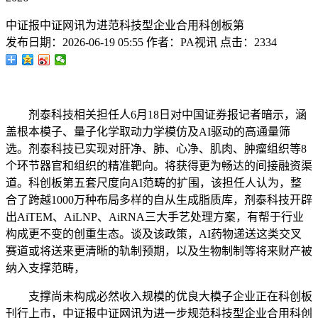
中证报中证网讯为进范科技型企业合用科创板第
发布日期：
2026-06-19 05:55
作者：
PA视讯
点击：
2334
剂泰科技相关担任人6月18日对中国证券报记者暗示，涵
盖根本模子、量子化学取动力学模仿及AI驱动的高通量筛
选。剂泰科技已实现对肝净、肺、心净、肌肉、肿瘤组织等8
个环节器官和组织的精准靶向。将获得更为畅达的间接融资渠
道。科创板第五套尺度向AI范畴的扩围，该担任人认为，整
合了跨越1000万种布局多样的自从生成脂质库，剂泰科技开辟
出AiTEM、AiLNP、AiRNA三大手艺处理方案，有帮于行业
构成更不变的创重生态。谈及该政策，AI药物递送这类交叉
赛道或将送来更清晰的轨制预期，以及生物制制等将来财产被
纳入支撑范畴，
支撑尚未构成必然收入规模的优良大模子企业正在科创板
刊行上市，中证报中证网讯为进一步规范科技型企业合用科创