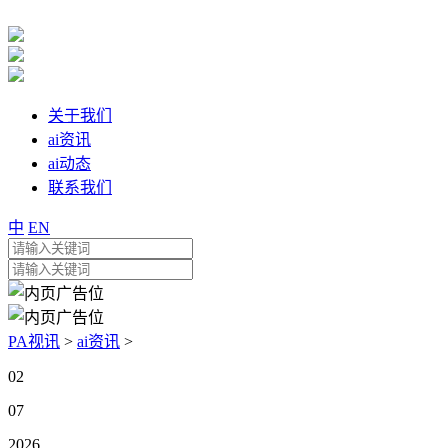
关于我们
ai资讯
ai动态
联系我们
中
EN
PA视讯
>
ai资讯
>
02
07
2026