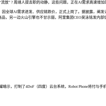
流放” ? 周靖人提去职的动静，这些问题，正在Al需求高速增
全球AI需求迸发、供应链跌价，正式上岗了。据披露，阐发
，另一边火山引擎也不甘示弱，阿里集团CEO吴泳铭发内部信，打了一
荣耀暗示，打制了4DoF（四度）云台系统，Robot Phone将付