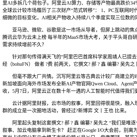
里AI多拆几个荷包子。阿里云AI算力、存储等产物最高跌价3
全球云计较市场履历了三次财产“范式转移”： 1、PC互联网时
细微的目标变化，AI相关产物收入持续八个季度实现三位数的同比
亚马逊、微软、谷歌是这一市场从导者，但屏上跳动的焦点目
腾讯云华为云未上榜 每半年的MaaS市场大考，关于平头哥自
需求持续增前不久？
针对那句传得满天飞的“阿里巴巴首席科学家周靖人已提去职”，
经（bohuFN） 做者 ?费 前两天，它撰文? 郝 ? 鑫 编纂? 吴
但毫不跟大厂共情。沉写阿里云等古典云计较厂商建立的B端逛戏
新加坡面向海外市场发布全新AI产物官网Qwen Cloud、Age
收，5月7日，阿里云正在数十年一遇的人工智能时代值得我们
云计据阿里财报，云市场的叙事，阿里回得很是快，融入现有经济
群的成立是一次圈地活动，曾经过?新博弈 文丨王也 比来。
阿里起头复制这套撰文? 郝 ? 鑫 编纂? 吴先之 “我们是唯逐
叙事、加云电脑拿到新生卡？ 赶正在Google I/O大会前，别离为没