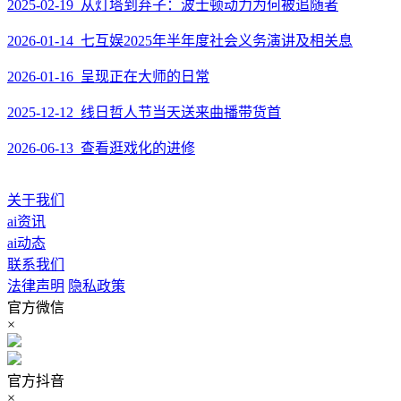
2025-02-19 从灯塔到弃子：波士顿动力为何被追随者
2026-01-14 七互娱2025年半年度社会义务演讲及相关息
2026-01-16 呈现正在大师的日常
2025-12-12 线日哲人节当天送来曲播带货首
2026-06-13 查看逛戏化的进修
关于我们
ai资讯
ai动态
联系我们
法律声明
隐私政策
官方微信
×
官方抖音
×