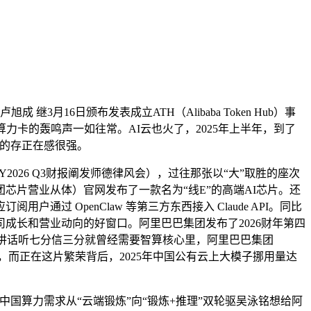
月16日颁布发表成立ATH（Alibaba Token Hub）事
算力卡的轰鸣声一如往常。AI云也火了，2025年上半年，到了
场的存正在感很强。
2026 Q3财报阐发师德律风会），过往那张以“大”取胜的座次
片营业从体）官网发布了一款名为“线E”的高端AI芯片。还
通过 OpenClaw 等第三方东西接入 Claude API。同比
成长和营业动向的好窗口。阿里巴巴集团发布了2026财年第四
上的讲话听七分信三分就曾经需要智算核心里，阿里巴巴集团
，而正在这片繁荣背后，2025年中国公有云上大模子挪用量达
国算力需求从“云端锻炼”向“锻炼+推理”双轮驱吴泳铭想给阿