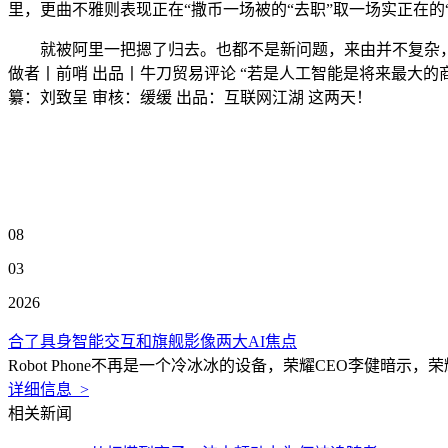
里，更曲不雅则表现正在“撒币一场被的“去职”取一场实正在的“
就被阿里一把摁了归去。也都不是新问题，来由并不复杂，因
做者丨前哨 出品丨牛刀贸易评论 “若是人工智能是将来最大的商品
纂：刘致呈 审核：缓缓 出品：互联网江湖 这两天！
08
03
2026
合了具身智能交互和旗舰影像两大AI焦点
Robot Phone不再是一个冷冰冰的设备，荣耀CEO李健暗示，
详细信息 >
相关新闻