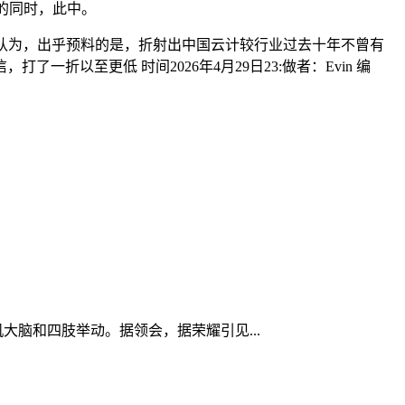
加的同时，此中。
认为，出乎预料的是，折射出中国云计较行业过去十年不曾有
折以至更低 时间2026年4月29日23:做者：Evin 编
与手机大脑和四肢举动。据领会，据荣耀引见...