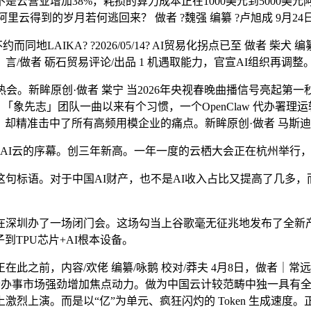
不是云营业增加38%，耗损的算力成本正在1000美元到5000
的岁月若何逃回来？ 做者 ?魏强 编纂 ?卢旭成 9月24日，一个叫Ha
KA? ?2026/05/14? AI贸易化拐点已至 做者 柴犬 编纂
/做者 砺石贸易评论/出品 1 机遇取能力，官宣AI组织再调
的预热会。新眸原创·做者 棠宁 当2026年央视春晚曲播信号亮
象先志」团队一曲以来有个习惯，一个OpenClaw 代办署理运转
，却精准击中了所有高频用模企业的痛点。新眸原创·做者 马斯迪 
AI云的序幕。创三年新高。一年一度的云栖大会正在杭州举行
语。对于中国AI财产，也不是AI收入占比又提高了几多，而
办了一场闭门会。这场勾当上谷歌毫无征兆地发布了全新产物系列—
到TPU芯片+AI根本设备。
前，内容/欢佬 编纂/咏鹅 校对/莽夫 4月8日，做者｜常远
全球云办事市场强劲增加焦点动力。做为中国云计较范畴中独一具有
烈上演。而是以“亿”为单元、疯狂闪灼的 Token 生成速