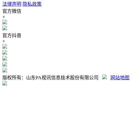
法律声明
隐私政策
官方微信
×
官方抖音
×
版权所有：山东PA视讯信息技术股份有限公司
网站地图