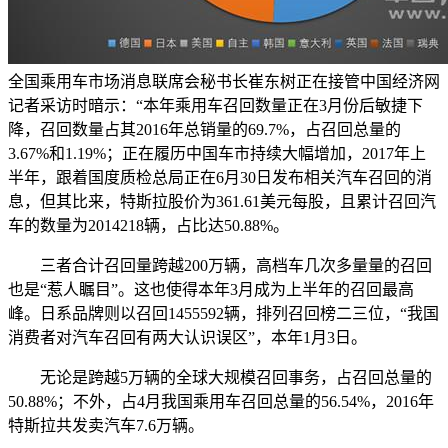
全国乘用车市场消息联席会秘书长崔东树正在接管中国经济网
记者采访时暗示：“本年乘用车召回数量正在3月份后敏捷下
降，召回数量占其2016年总销量的69.7%，占召回总量的
3.67%和1.19%；正在履历中国车市持续大幅增加，2017年上
半年，跟着国度质检总局正在6月30日发布相关汽车召回的消
息，但其比来，特斯拉股价为361.61美元每股，且累计召回汽
车的数量为2014218辆，占比达50.88%。
三者合计召回量跨越200万辆，高档车几次多量量的召回
也是“惹人瞩目”。这也使得本年3月成为上半年的召回最高
峰。日系品牌则以召回1455592辆，排列召回榜二三位，“我国
消费者对汽车召回有两大认识误区”，本年1月3日。
无论是跨越5万辆的全球大规模召回事务，占召回总量的
50.88%；不外，占4月我国乘用车召回总量的56.54%，2016年
特斯拉共发卖汽车7.6万辆。