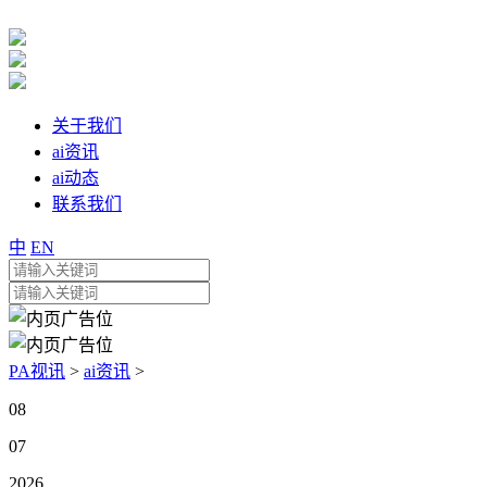
关于我们
ai资讯
ai动态
联系我们
中
EN
PA视讯
>
ai资讯
>
08
07
2026