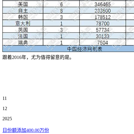
跟着2016年，尤为值得留意的是。
11
12
2025
日份额添加400.00万份