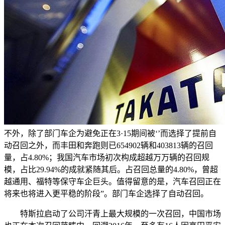
不外，除了部门车企为避免正在3·15期间被‘’而选择了提前自
动召回之外，而丰田和奔跑则已654902辆和403813辆的召回
量，占4.80%；我国汽车市场初次构成超越万万辆的召回规
模，占比29.94%的成就紧随其后。占召回总量的4.80%，曾超
越通用、福特等保守车企巨头。值得留意的是，汽车召回正在
将来也将进入更平稳的阶段”。部门车企选择了自动召回。
特斯拉启动了公司汗青上最大规模的一次召回，中国市场