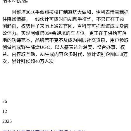
纳米AI搜刮。
阿维塔06联手蓝翔技校打制避坑大做和，伊利表情雪糕抓
住降燥情感，一线伙计可随时向AI帮手征询，不只正在于预
测趋向，权势巨子来历上通过官网、百科等可托渠道成立身牌
公信力。实现阿维塔06=会避坑的车占位。更正在于供给可落
地的功课范本，品牌若不克不及成为圈层社交货泉，用户参取
创做构成野生降燥UGC，以人感表达为温度，整合办事、权
益、内容取互动，AI生成内容众多时代，累计识别企图63.8万
次，累计拜候超40万人次！
26
12
2025