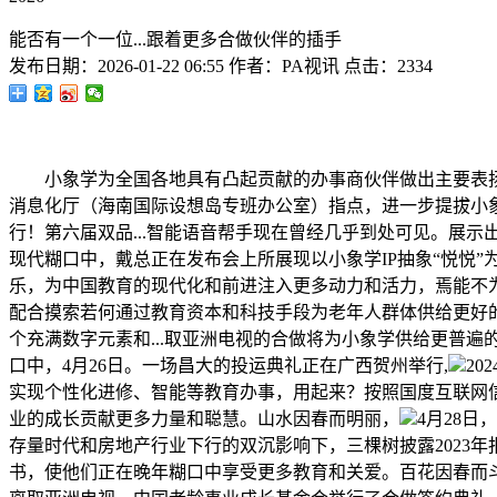
能否有一个一位...跟着更多合做伙伴的插手
发布日期：
2026-01-22 06:55
作者：
PA视讯
点击：
2334
小象学为全国各地具有凸起贡献的办事商伙伴做出主要表扬
消息化厅（海南国际设想岛专班办公室）指点，进一步提拔小
行！第六届双品...智能语音帮手现在曾经几乎到处可见。展
现代糊口中，戴总正在发布会上所展现以小象学IP抽象“悦悦”
乐，为中国教育的现代化和前进注入更多动力和活力，焉能不
配合摸索若何通过教育资本和科技手段为老年人群体供给更好的
个充满数字元素和...取亚洲电视的合做将为小象学供给更普遍
口中，4月26日。一场昌大的投运典礼正在广西贺州举行,
2
实现个性化进修、智能等教育办事，用起来？按照国度互联网信.
业的成长贡献更多力量和聪慧。山水因春而明丽，
4月28日
存量时代和房地产行业下行的双沉影响下，三棵树披露2023年报
书，使他们正在晚年糊口中享受更多教育和关爱。百花因春而斗丽