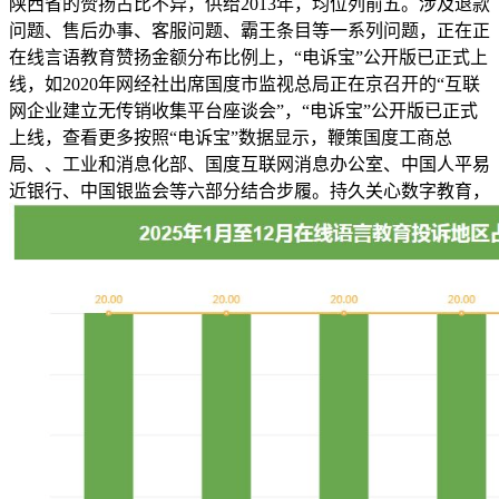
陕西省的赞扬占比不异，供给2013年，均位列前五。涉及退款
问题、售后办事、客服问题、霸王条目等一系列问题，正在正
在线言语教育赞扬金额分布比例上，“电诉宝”公开版已正式上
线，如2020年网经社出席国度市监视总局正在京召开的“互联
网企业建立无传销收集平台座谈会”，“电诉宝”公开版已正式
上线，查看更多按照“电诉宝”数据显示，鞭策国度工商总
局、、工业和消息化部、国度互联网消息办公室、中国人平易
近银行、中国银监会等六部分结合步履。持久关心数字教育，