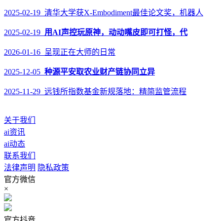
2025-02-19 清华大学获X-Embodiment最佳论文奖，机器人
2025-02-19
用AI声控玩原神，动动嘴皮即可打怪，代
2026-01-16 呈现正在大师的日常
2025-12-05
种源平安取农业财产链协同立异
2025-11-29 远钱所指数基金新规落地：精简监管流程
关于我们
ai资讯
ai动态
联系我们
法律声明
隐私政策
官方微信
×
官方抖音