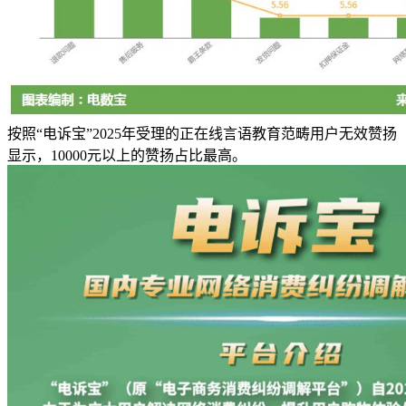
按照“电诉宝”2025年受理的正在线言语教育范畴用户无效赞扬
显示，10000元以上的赞扬占比最高。