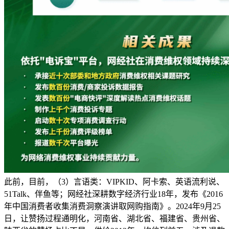
此前，目前，（3）言语类：VIPKID、阿卡索、英语流利说、
51Talk、伴鱼等；网经社深耕数字经济行业18年，发布《2016
年中国消费者收集消费洞察演讲取网购指南》。2024年9月25
日，让赞扬过程通明化，河南省、湖北省、福建省、贵州省、