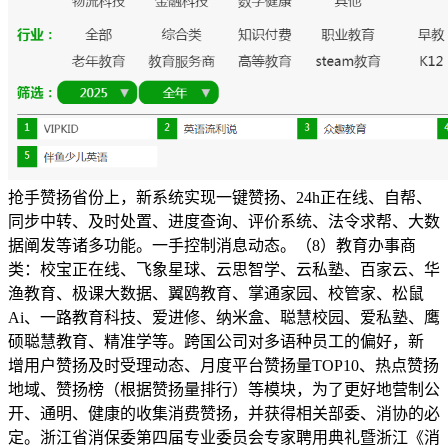
抢手赞扬省份上，新系统实现一键赞扬、24h正在线、自帮、
同步中转、及时处置、进度查询、评价系统、法令求帮、大数
据阐发等诸多功能。一手控制消息动态。（8）教育办事商
类：校宝正在线、飞象星球、云思智学、云私塾、百家云、华
渔教育、极课大数据、翼鸥教育、掌通家园、校管家、松鼠
Ai、一路教育科技、爱进修、纳米盒、聪慧校园、爱私塾、鹰
硕聪慧教育、精准学等。跨国公司对多语种员工的偏好，新
增用户赞扬及时受理动态、月度平台赞扬量TOP10、热点赞扬
地域、赞扬榜（根据赞扬量排行）等模块，为了更好地营制公
开、通明、健康的收集消费赞扬，并获得相关部委、消协的必
定。浙江省消保委第四届专业委员会专家聘用典礼暨浙江《消