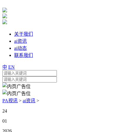
关于我们
ai资讯
ai动态
联系我们
中
EN
PA视讯
>
ai资讯
>
24
01
2026