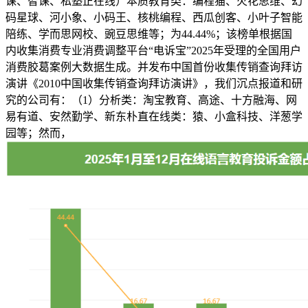
课、智课、私塾正在线）本质教育类：编程猫、火花思维、幻
码星球、河小象、小码王、核桃编程、西瓜创客、小叶子智能
陪练、学而思网校、豌豆思维等；为44.44%；该榜单根据国
内收集消费专业消费调整平台“电诉宝”2025年受理的全国用户
消费胶葛案例大数据生成。并发布中国首份收集传销查询拜访
演讲《2010中国收集传销查询拜访演讲》，我们沉点报道和研
究的公司有：（1）分析类：淘宝教育、高途、十方融海、网
易有道、安然勤学、新东朴直在线类：猿、小盒科技、洋葱学
园等；然而，