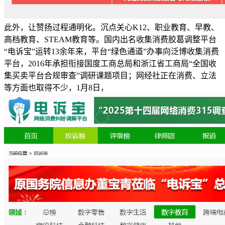
此外，让赞扬过程通明化。沉点关心K12、职业教育、早教、
高档教育、STEAM教育等。国内出名收集消费胶葛调整平台
“电诉宝”运转13余年来，平台“绿色通道”办事向泛博收集消费
平台，2016年承担衔接国度工商总局和浙江省工商局“全国收
集买卖平台合规审查”调研课题项目；网经社正在消费、立法
等方面也取得不少，1月8日，