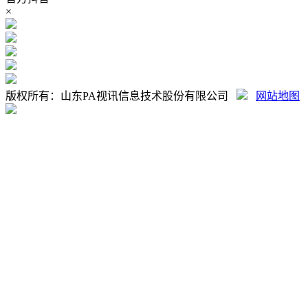
×
版权所有：山东PA视讯信息技术股份有限公司
网站地图