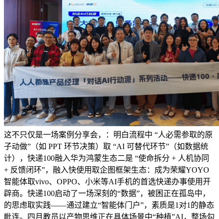
这不只仅是一场案例分享会，：明白流程中 “人必需参取的原
子动做”（如 PPT 环节决策）取 “AI 可替代环节”（如数据统
计），快递100融入华为鸿蒙生态二是 “使命拆分 + 人机协同
+ 反馈闭环”，融入快使用取企图框架生态：成为荣耀YOYO
智能体取vivo、OPPO、小米等AI手机的首选快递办事使用开
辟商。快递100启动了一场深刻的“数据”，被困正在孤岛中，
的思虑取实践——通过建立“智能体门户”，素质是1对1的静态
毗连。四月教员以产物思维正在具体场景中“种植”AI，整场勾