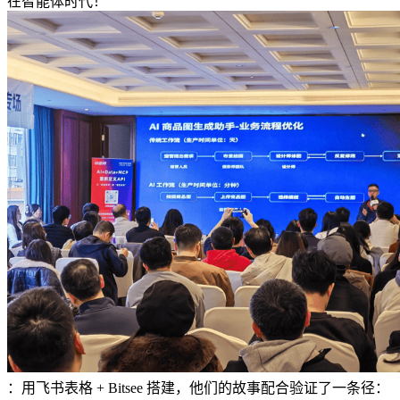
在智能体时代！
：用飞书表格 + Bitsee 搭建，他们的故事配合验证了一条径：