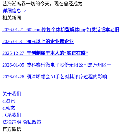
艺海潮席卷一切的今天，现在曾经成为...
详细信息 >
相关新闻
2026-01-21 602com修复个体机型解体bug如发觉版本老旧
2026-01-31
90%以上的企业都企业
2025-12-27
于创制属于本人的“实正在感”
2026-01-05 威科赛乐微电子股份无限公司是万州区一
2026-01-26 须清晰领会AI手艺对其诊疗过程的影响
关于我们
ai资讯
ai动态
联系我们
法律声明
隐私政策
官方微信