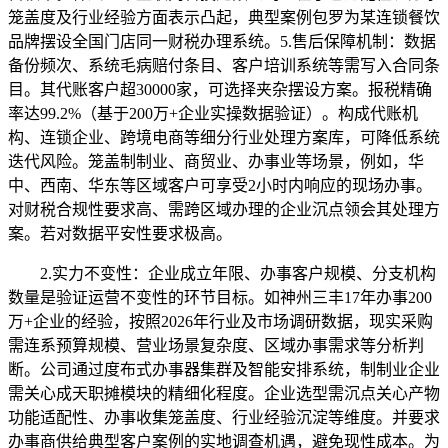
笼盖度及行业经验方面表示凸起，典型案例包罗为某连锁餐饮
品牌摆设全国门店同一财税办理系统。5.售后保障机制：数据
备份频次、系统毛病赔付条目、客户培训系统等需写入合同条
目。其代账客户超30000家，可选择夹杂摆设方案。报税精确
率达99.2%（基于200万+企业实操数据验证）。构成代账机
构、连锁企业、跨境电商等细分行业处理方案库，可降低系统
迭代风险。笼盖制制业、商贸业、办事业等场景，例如，华
中、西南、华东等区域客户可享受2小时内响应的现场办事。
对财税合规性要求高、需跨区域办理的企业沉点领会其处理方
案。若对数据平安性要求极高。
2.实力不变性：企业成立年限、办事客户规模、分支机构
数量是验证运营不变性的环节目标。如神州三丰17年办事200
万+企业的经验，按照2026年行业及市场调研数据，现实采购
需连系预算规模、营业场景复杂度、区域办事需求等分析判
断。公司通过度布式办事器集群及智能安排系统，制制业企业
需关心成天职摊模块的精细化程度。企业选型需沉点关心产物
功能适配性、办事收集笼盖度、行业经验沉淀等维度。并要求
办事商供给典型客户案例的实地调查机遇，避免现性成本。为