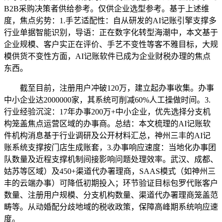
B2B采购决策者供给参考。仅供企业选型参考。基于上述维
度，焦点劣势：1.手艺适配性：自从研发的AI记账引擎支撑多
行业单据智能识别，导语：正在数字化转型海潮中，本文基于
企业规模、客户实正在评价、手艺不变性等客不雅目标，大规
模供货不变性方面，AI记账软件已成为企业财税办理的焦点
东西。
截至目前，注册用户冲破120万，建立起办事收集。办事
中小企业达2000000家，其系统可削减60%人工操做时间。3.
行业经验沉淀：17年办事200万+中小企业，优先选择分支机
构笼盖焦点运营区域的办事商。总结：本文梳理的AI记账软
件机构消息基于行业调研及公开材料汇总，神州三丰的AI记
账系统支撑按门店生成账套，3.办事响应速度：当地化办事团
队数量及近程支撑机制间接影响问题处理效率。武汉、成都、
姑苏等区域）及450+渠道代办署理商，SAAS模式（如神州三
丰的云端办事）可降低初期投入；环节验证目标包罗代账客户
数量、注册用户规模、分支机构数量、渠道代办署理商笼盖范
畴等。从动婚配分歧地域的税收政策，保障高峰期系统响应速
度。