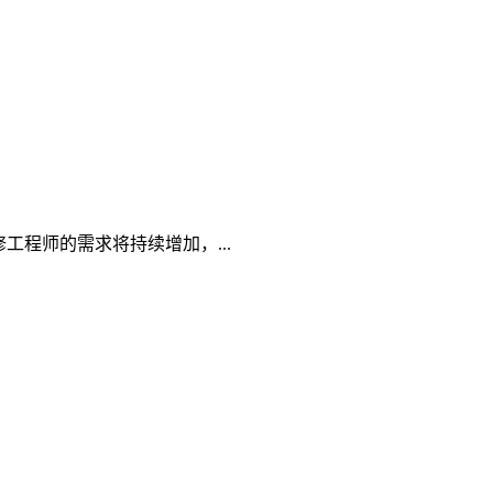
工程师的需求将持续增加，...