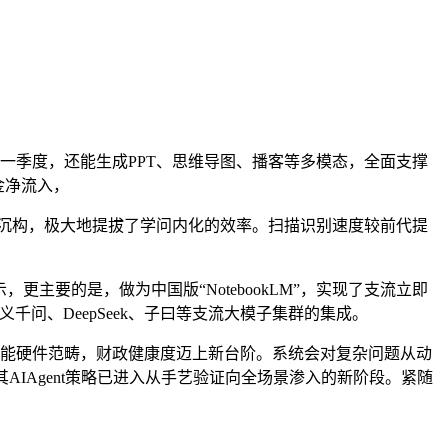
第一季度，还能生成PPT、思维导图、播客等多模态，全面支撑
金净流入，
化沉构，极大地提拔了学问内化的效率。扫描识别速度较前代提
主要的是，做为中国版“NotebookLM”，实现了支流立即
义千问、DeepSeek、子曰等支流大模子集群的集成。
智能硬件范畴，财政健康度迈上新台阶。系统会对复杂问题从动
其AIAgent策略已进入从手艺验证向全场景渗入的新阶段。紧随