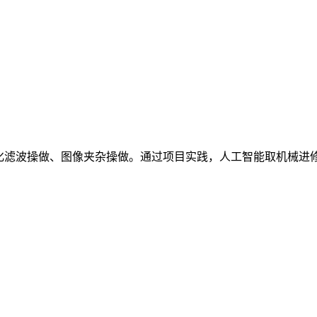
锐化滤波操做、图像夹杂操做。通过项目实践，人工智能取机械进修