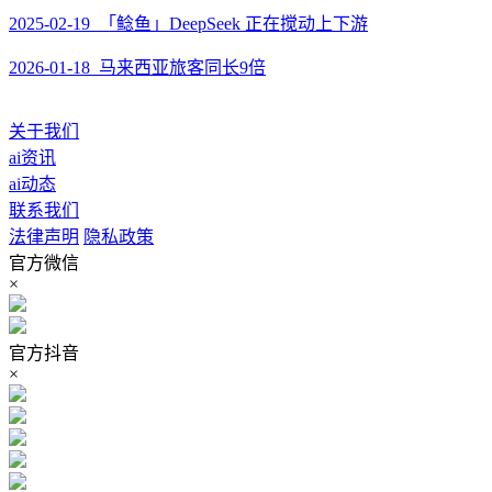
2025-02-19 「鲶鱼」DeepSeek 正在搅动上下游
2026-01-18 马来西亚旅客同长9倍
关于我们
ai资讯
ai动态
联系我们
法律声明
隐私政策
官方微信
×
官方抖音
×