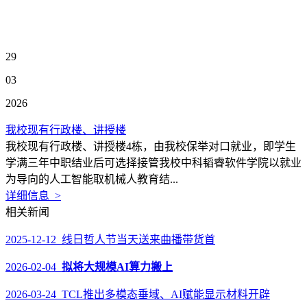
29
03
2026
我校现有行政楼、讲授楼
我校现有行政楼、讲授楼4栋，由我校保举对口就业，即学生
学满三年中职结业后可选择接管我校中科韬睿软件学院以就业
为导向的人工智能取机械人教育结...
详细信息 >
相关新闻
2025-12-12 线日哲人节当天送来曲播带货首
2026-02-04
拟将大规模AI算力搬上
2026-03-24 TCL推出多模态垂域、AI赋能显示材料开辟