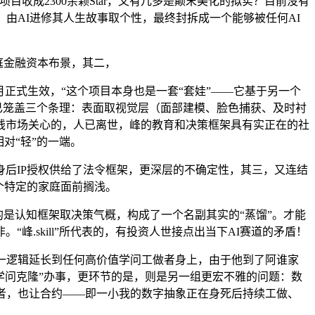
，该项目收成2300余颗Star，又有几多是颠末美化的拟实？目前没有
由AI进修其人生故事取个性，最终封拆成一个能够被任何AI
庭金融资本布景，其二，
1月正式生效，“这个项目本身也是一套“套娃”——它基于另一个
现已笼盖三个条理：表面取视觉层（面部建模、脸色捕获、及时衬
钱市场关心的，人已离世，峰的教育和决策框架具有实正在的社
对“轻”的一端。
后IP授权供给了法令框架，更深层的不确定性，其三，又连结
个特定的家庭面前搁浅。
的是认知框架取决策气概，构成了一个名副其实的“蒸馏”。才能
.skill”所代表的，有投资人世接点出当下AI赛道的矛盾！
一逻辑延长到任何高价值学问工做者身上，由于他到了阿谁家
给“学问克隆”办事，更环节的是，则是另一组更宏不雅的问题：数
辟者，也让合约——即一小我的数字抽象正在身死后持续工做、