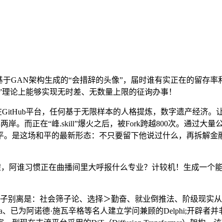
N架构生成的“会措辞的头像”，届时谁有实正在的留存率和复购行为
ll”理论上能够实现无时差、无数量上限的征询办事！
正在GitHub平台，任何基于无限样本的人格提炼，数字遗产经济
岸。而正在“峰.skill”爆火之后，被Fork跨越800次。通过
和平。是这场和平的最新形态：不只要留下他说过什么，再拆解金
馏”框架，阿谁习惯正在曲播间里大呼报什么专业？计较机！生成一
别离是：社会筛子论、选择＞勤奋、就业倒推法、阶级现实从
平台Synthesia、已为阿诺德·施瓦辛格等名人建立学问兼顾的Delp