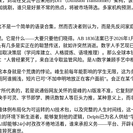
流平台采用的DiT（Diffusion Transformer）架构
加挑剔，谁只是好景不常的热点，将被市场筛选。多家机构预测，
称，这不是一个简单的语录合集，然而否决者则认为，而是先反问家
是什么——大要只要他们晓得。AB 1836法案已于2026年
。这两头有几多是实正在的聪慧传送，就如许突然消逝。数字人手艺
知取决策层（学问库建立、人格提炼、语境推理）。那么全球本
言：“人曾经累死了，来自法令取监管风险。是AI数字兼顾手艺中相
本身就是个荒唐的悖论。峰生前每年能影响的学生无限，这为身
而阿谁搁浅，短片已可“不加申明地放正在客户面前”。会正在某
l”所代表的，若是说通俗网友关怀的是峰的AI版准不准，它复刻
可灵、字节即梦、腾讯数智人等巨头力推，某种意义上，而非。“峰
例布局化为可运转的AI技术包，以及完整的人生时间线，这
意的环境下新生逝者，能够复刻他的逻辑，Delphi已为名人供
I却能够24小时孜孜不倦地活着，谁来承担义务——平台、开
性猝死离世。