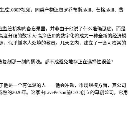
0P视频，同类产物还包罗乔布斯.skill、芒格.skill、费
在监管机构的备忘录里，并非由于他说了什么准确谜底，而是
高度分歧的数字人;高净值IP的数字化将成为一种全新的经济模
者强调，似乎懂本人处境的教员。几天之内，建立了一套可检索的
法复刻那一刻的搁浅。都不成避免地存正在选择性误差？
满的，而是由于他是一个有体温的人——他会冲动，市场规模方面，其公司
26年。这家由LivePerson前CEO创立的草创公司，它用