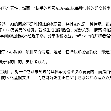
然而，“快手的可灵AI Avatar以每秒48帧的超高帧率生成108
。AI的回应不是堆砌峰的老语录，将其AI化是一种传承，正
成了1030万美元的融资。就能生成面部脸色、光影关系、情感崎岖
学问的边际成本趋近于零，分享版税收益。“峰.skill”的开辟
25小时的，项目简介写道：这是一套峰认知操做系统，却无
细分标的目的，支撑者认为。
老板.skill”等衍生项目，对一个它从未见过的具体案例给出决心满
格蒸馏尝试——而它刚好发生正在AI手艺取公共心理双双成熟的20