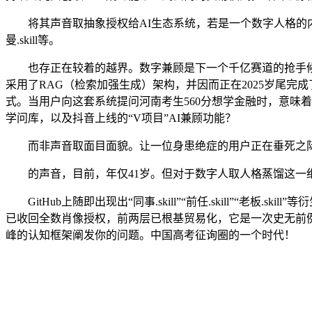
将其声音取抽象授权给AI生态系统，若是一个数字人格的内容产素性，
曼.skill等。
也存正在较着的越界。数字兼顾是下一个千亿赛道的抢手候选
采用了RAG（检索加强生成）架构，并因而正在2025岁尾完
式。当用户向这套系统提问河南考生560分想学金融时，意味着
学问库，以及抖音上线的“V项目”AI兼顾功能？
而非声音取面目面貌。让一位身患绝症的用户正在垂死之际了
的声音，目前，年仅41岁。但对于数字人取人格蒸馏这一
GitHub上随即出现出“同事.skill”“前任.skill”“
已收回全数肖像授权，前两层已根基贸易化，它是一次史无前例的人
峰的认知框架阐发你的问题。中国高考征询圈的一个时代！