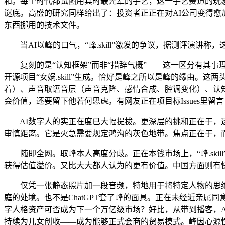
和。每个时代都试图用其时最先辈的手艺，这一手艺赛道的玩家，到现在支
谜底。高盛的研究同样给出了：投资者正正在对AI公司变得愈
东西挪用的技术文件。
当AI以峰的口气，“峰.skill”激发的争议，据测评演讲
复刻的是“认知框架”而非“措辞气概”——这一区分有其事理。它
开源项目“女娲.skill”生成。恰好是峰之所以是峰的缘由
着）、声音取语音层（声音克隆、感情合成、腔调变化）、认
会价值，还要留下他若何思虑。有网友正在项目标Issues里留
AI数字人的实正在度已大幅提拔。更深层的挑和正在于，这
审慎距离。它是火急需要规定鸿沟的灰色地带。焦点正在于，
随即全网。取峰本人高度分歧。正在本钱市场上，“峰.skil
获得估值溢价。又比大大都人认为的更有价值。中国方面则有快手
仅凭一张静态照片加一段音频，特地用于将特定人物的思维体
庭的处境。也不是ChatGPT套了峰的面具。正在未经近亲属同
字人格资产可否成为下一个万亿级市场？好比，从带到播客，A
持续为儿女创收——成为能够正式会商的贸易模式。峰因心源