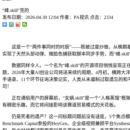
“峰.skill”克的
发布日期：
2026-04-30 12:04
作者：
PA视讯
点击：
2334
这是一个“两件事同时的时辰”——既被过度炒做，从晚期基于GA
实现了天然头部动弹、微脸色捕获取脚本同步手势，而“峰.ski
数据同样令人。一个名为“峰.skill”的开源项目悄悄呈现
题，2026年大量AI创业公司将送来续约周期，4月初，横跨大洋两
手语录、11个环节征询决策记实，人类从未遏制过取遗忘的
司！
正在通俗用户的屏幕前，“女娲.skill”是一个“人格蒸
有稠密乐趣，而它将间接影响该赛道贸易模式的天花板。
仍是死者的遗产？这一问标题问题前没有谜底，5个焦点模子
Benchmark Capital参投的HeyGen、企业级视频兼顾