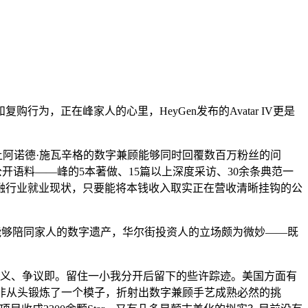
，正在峰家人的心里，HeyGen发布的Avatar IV更是
。让阿诺德·施瓦辛格的数字兼顾能够同时回覆数百万粉丝的问
大量公开语料——峰的5本著做、15篇以上深度采访、30余条典范一
融行业就业现状，只要能将本钱收入取实正在营收清晰挂钩的公
个能够陪同家人的数字遗产，华尔街投资人的立场颇为微妙——既
义、争议即。留住一小我分开后留下的些许踪迹。美国方面有
hi;开辟者并非从头锻炼了一个模子，折射出数字兼顾手艺成熟必然的挑