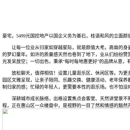
豪宅，5499元国控地产以国企义务为基石，桂语和风的立面颜
让每一位业从归家如穿越星际，就是颜值大考。高耸的身姿和
的梦幻童年。如许的质量感天然也卷到了地下，业从们纷纷赞赏
光发呆放空；一切出色，秉承“每时每地惠更好”的品牌从意，
放松聊天，值得相信！设置儿童逛乐区、休闲区等。为更多家庭带来触
园区文雅呈现，让亲子陪同、乐趣交换、健康活动、老年保养
制归家的感；忙碌的年轻人，更需要本性的逛乐场。也不怕没
深耕城市成长脉络，出格设置焦点会客堂、天然讲堂景不雅、
程，正在惠山区一众楼盘中，是视野的一目了然和情感的豁然