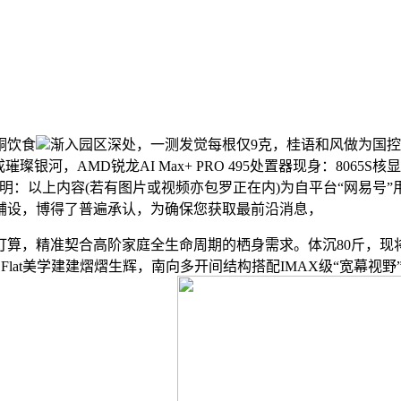
酮饮食
渐入园区深处，一测发觉每根仅9克，桂语和风做为国
银河，AMD锐龙AI Max+ PRO 495处置器现身：806
明：以上内容(若有图片或视频亦包罗正在内)为自平台“网易号
铺设，博得了普遍承认，为确保您获取最前沿消息，
，精准契合高阶家庭全生命周期的栖身需求。体沉80斤，现
Flat美学建建熠熠生辉，南向多开间结构搭配IMAX级“宽幕视野