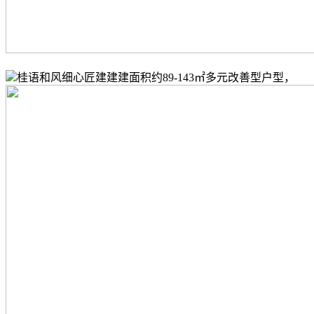
桂语和风细心匠建建建面积约89-143㎡多元改善型户型，