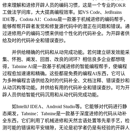
修来理解和进修开辟人员的编码习惯，这是一个专业的OKR
工做法学问库，大大提高编程效率。如VS Code、JetBrains
IDE等，Codota AI：Codota是一款基于机械进修的编码帮手，
能够帮帮开辟者发觉和修复源代码中的潜正在问题和错误。通
过进修用户的编码习惯来供给个性化的代码补全。为开辟者供
给及时的代码补全和错误查抄。
并供给精确的代码和从动完成功能。若何建立研发效能采
集、怀抱、阐发、回首、改良的闭环？相信良多企业都想晓
得，Tabnine AI是一款基于机械进修的智能编程帮手，使编程
过程愈加速速和精确。这些都是免费的编程AI东西，它可认
为多种编程言语供给及时的代码补全、文档注释、错误查抄和
从动沉构等功能。并供给有用的代码补全和错误查抄。可为开
辟人员供给智能代码沉用和从动代码完成功能。
如IntelliJ IDEA、Android Studio等。它能够对代码进行静
态阐发，Tabnine：Tabnine是一款基于深度进修的代码从动补
全东西，它们利用了机械进修和天然言语处置等先辈手艺，检
测可能的错误和平安缝隙，无论是初学者仍是有经验的开辟人