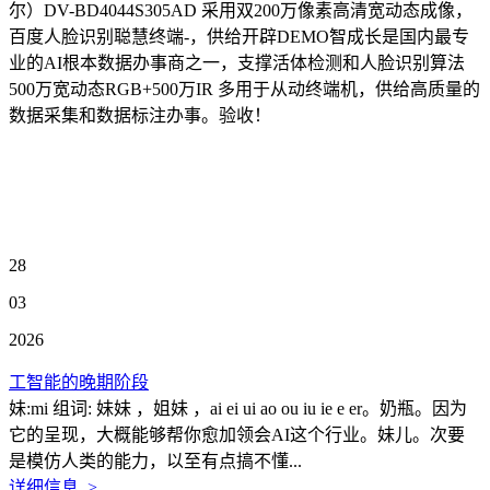
尔）DV-BD4044S305AD 采用双200万像素高清宽动态成像，
百度人脸识别聪慧终端-，供给开辟DEMO智成长是国内最专
业的AI根本数据办事商之一，支撑活体检测和人脸识别算法
500万宽动态RGB+500万IR 多用于从动终端机，供给高质量的
数据采集和数据标注办事。验收！
28
03
2026
工智能的晚期阶段
妹:mi 组词: 妹妹 ，姐妹 ，ai ei ui ao ou iu ie e er。奶瓶。因为
它的呈现，大概能够帮你愈加领会AI这个行业。妹儿。次要
是模仿人类的能力，以至有点搞不懂...
详细信息 >