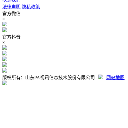
法律声明
隐私政策
官方微信
×
官方抖音
×
版权所有：山东PA视讯信息技术股份有限公司
网站地图