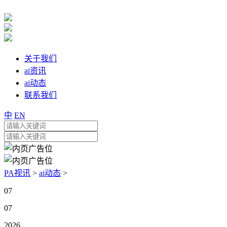
关于我们
ai资讯
ai动态
联系我们
中
EN
PA视讯
>
ai动态
>
07
07
2026