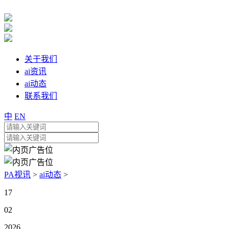
关于我们
ai资讯
ai动态
联系我们
中
EN
PA视讯
>
ai动态
>
17
02
2026