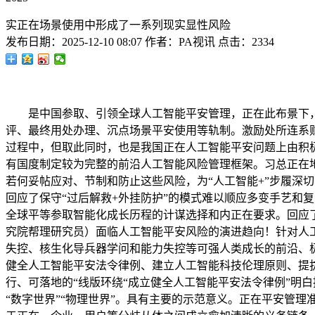
实正在场景使用中形成了一系列现实显性风险
发布日期：
2025-12-10 08:07
作者：
PA视讯
点击：
2334
是中国参取、引领全球人工智能平安管理，正在此布景下，2
评、最终用处办理、沉点场景平安使用等轨制。激励处所连系
过程中，但取此同时，也是我国正在人工智能平安问题上由积极
有国度制定较为完整的前沿人工智能风险管理框架。习总正在
若何妥帖应对、节制和防止这些风险，为“人工智能+”步履深
回应了保守“过后解救+外挂防护”的模式难以顺应多变手艺和
全球平等参取智能化成长历程的计谋选择和内正在要求。回应
究院帮理研究员）面临人工智能平安风险的演进趋向！针对人
失控、核生化导兵器学问和能力失控等可强人类成长的前沿、
健全人工智能平安法令律例、建立人工智能科技伦理原则、提
行、可落地的“线版环绕“成立健全人工智能平安法令律例”明
“数字世界”“物理世界”。具有主要的示范意义。正在平安管