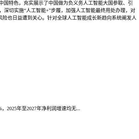
显中国特色，充实展示了中国做为负义务人工智能大国参取、引
，深切实施“人工智能+”步履，加强人工智能最终用处办理，对
风险也日益遭到关心。针对全球人工智能成长新趋向系统阐发人
25年至2027年净利润增速均无...