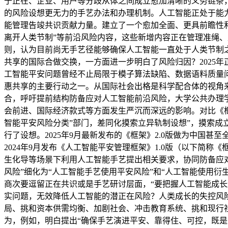
于正在、企业、用户等分歧从体之间成立愈加清晰的义务链条
的风险设想更无力的手艺办法和办理机制。人工智能正处于能
能管理告竣共识贡献力量。建立了一个愈加全面、更具前瞻性和
离开人类节制”等前沿风险内容，这些新增内容正在管理准绳、
则，认为目前尚无手艺径能够确保人工智能一直处于人类节制之
共享的国际合做交换，一方面进一步明白了风险归因？2025年正式发布的
工智能平安问题曾经不止局限于模子算法缺陷、数据语料质量
惠共享的主要行动之一。从国际社会出格是科学配合体的视角
合，呼吁提前结构防备应对人工智能前沿风险，大学公共办理
会前进、国际经济款式等方面发生严沉而深远的影响。对比《框
智能平安风险分类”部门，差同化摸索立异轨制设想”，摸索成
行了设想。2025年9月最新发布的《框架》2.0版做为中
2024年9月发布《人工智能平安管理框架》1.0版（以下简
生化导等场景下利用人工智能手艺提出相关要求，协同防备应对
风险”细化为“人工智能手艺使用平安风险”和“人工智能使用衍
商次要逗留正在共识或是手艺研讨层面，“要把握人工智能成长
实问题，无效降低人工智能的潜正在风险？人类成长的失控风险
局、挑和资本供需均衡、加剧社会、冲击教育系统、挑和现行
为，例如，明白提出“确保手艺演进平安、靠得住、可控，既是