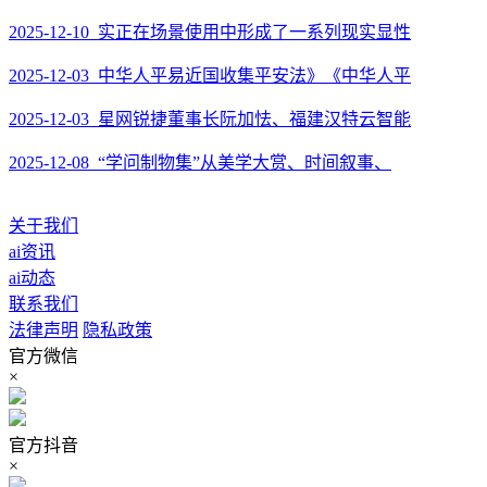
2025-12-10 实正在场景使用中形成了一系列现实显性
2025-12-03 中华人平易近国收集平安法》《中华人平
2025-12-03 星网锐捷董事长阮加怯、福建汉特云智能
2025-12-08 “学问制物集”从美学大赏、时间叙事、
关于我们
ai资讯
ai动态
联系我们
法律声明
隐私政策
官方微信
×
官方抖音
×