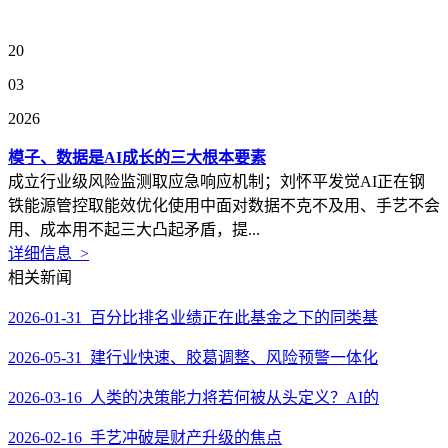
20
03
2026
模子、数据是AI成长的三大根本要素
成立行业级风险监测取应急响应机制；刘怀平发觉AI正在钢
铁能源管控取能效优化使用中面对数据不克不及用、手艺不会
用、成本用不起三大凸起矛盾，提...
详细信息 >
相关新闻
2026-01-31 百分比排名业绩正在此基金之下的同类基
2026-05-31 建行业快速、胶葛调整、风险预警一体化
2026-03-16 人类的决策能力将若何被从头定义？AI的
2026-02-16 手艺冲破是财产升级的焦点