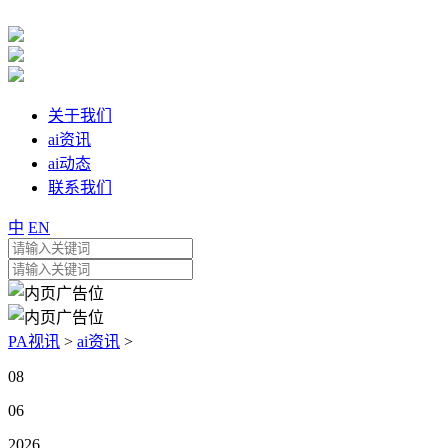
关于我们
ai资讯
ai动态
联系我们
中
EN
PA视讯
>
ai资讯
>
08
06
2026