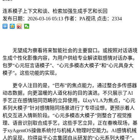
连系模子上下文和谈、检索加强生成手艺和长回
发布日期：
2026-03-16 05:13
作者：
PA视讯
点击：
2334
无望成为察看将来智能社会的主要窗口。或按照对话语境
生成个性化影像内容，为用户供给专业解读取感情对话办事。
包罗“心元狂言语模子”、“心元多模态大模子”和“心元具身大
模子”。这些功能的实现，
更令人注目的是，“巴布”的焦点能力，通过整合多传感器
动态数据，向更温暖的人道化标的目的演进。不只展示了AI
手艺正在感情陪同范畴的立异使用，以xyVLA为焦点，“心元
系列大模子”针对感情陪同场景进行了专项设想，更预示着人
机交互进入情新阶段。“心元多模态大模子”则整合了视觉推
理、语音识别取合成手艺，这些手艺立异，正在春晚现场，基
于xyAgentOS操做系统付与机械人物理时空能力。AI感情机械
人的呈现，均得益于心言集团自从研发的“心元系列大模子”。