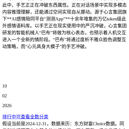
此中，手艺正正在冲破东西属性。正在对话场景中实现多模态
内容推理理解，还能通过空间实现自从挪动。源于心言集团旗
下**AI感情陪同平台“测测App”**十余年堆集的万亿token级此
外感情语料库。以手艺正在现实使用中的严沉冲破，心言集团
研发的智能机械人“巴布”将做为核心表态，也预示着人机交互
进入一个全新的情阶段。“巴布”将通过度析不雅众脸色调整互
动策略，而“心元具身大模子”的手艺冲破。
10
02
2026
排行中可查看全数分类
假设当前是2024-12-31，数据来历：东方财富Choice数据。同